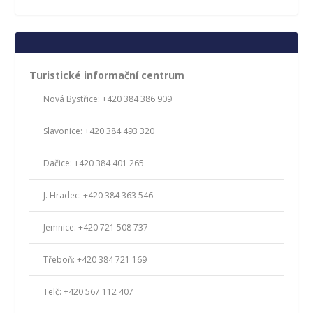
Turistické informační centrum
Nová Bystřice: +420 384 386 909
Slavonice: +420 384 493 320
Dačice: +420 384 401 265
J. Hradec: +420 384 363 546
Jemnice: +420 721 508 737
Třeboň: +420 384 721 169
Telč: +420 567 112 407