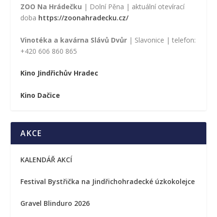
ZOO Na Hrádečku
| Dolní Pěna | aktuální otevírací
doba
https://zoonahradecku.cz/
Vinotéka a kavárna Slávů Dvůr
| Slavonice | telefon:
+420 606 860 865
Kino Jindřichův Hradec
Kino Dačice
AKCE
KALENDÁŘ AKCÍ
Festival Bystřička na Jindřichohradecké úzkokolejce
Gravel Blinduro 2026