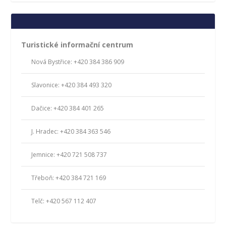
Turistické informační centrum
Nová Bystřice: +420 384 386 909
Slavonice: +420 384 493 320
Dačice: +420 384 401 265
J. Hradec: +420 384 363 546
Jemnice: +420 721 508 737
Třeboň: +420 384 721 169
Telč: +420 567 112 407