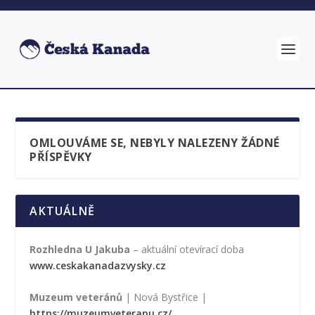
OMLOUVÁME SE, NEBYLY NALEZENY ŽÁDNÉ
PŘÍSPĚVKY
AKTUÁLNĚ
Rozhledna U Jakuba
– aktuální otevírací doba
www.ceskakanadazvysky.cz
Muzeum veteránů
| Nová Bystřice |
https://muzeumveteranu.cz/