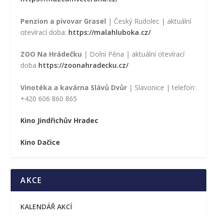
Penzion a pivovar Grasel
| Český Rudolec | aktuální
otevírací doba:
https://malahluboka.cz/
ZOO Na Hrádečku
| Dolní Pěna | aktuální otevírací
doba
https://zoonahradecku.cz/
Vinotéka a kavárna Slávů Dvůr
| Slavonice | telefon:
+420 606 860 865
Kino Jindřichův Hradec
Kino Dačice
AKCE
KALENDÁŘ AKCÍ