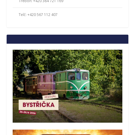
Třeboň: +420 384 721 169
Telč: +420 567 112 407