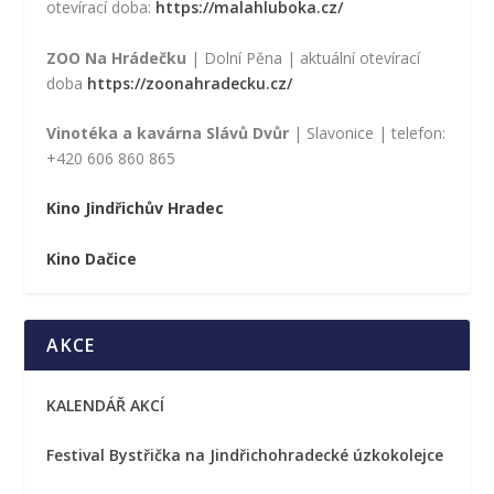
otevírací doba:
https://malahluboka.cz/
ZOO Na Hrádečku
| Dolní Pěna | aktuální otevírací
doba
https://zoonahradecku.cz/
Vinotéka a kavárna Slávů Dvůr
| Slavonice | telefon:
+420 606 860 865
Kino Jindřichův Hradec
Kino Dačice
AKCE
KALENDÁŘ AKCÍ
Festival Bystřička na Jindřichohradecké úzkokolejce