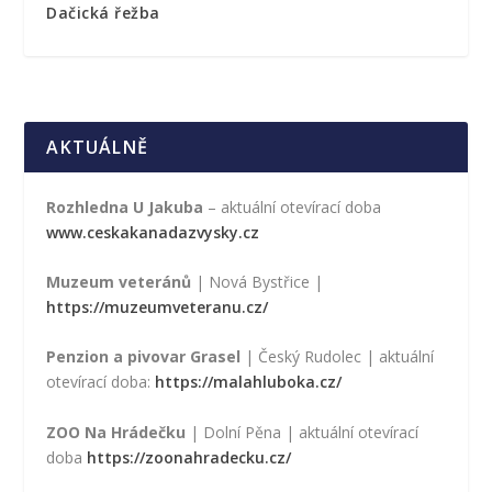
Dačická řežba
AKTUÁLNĚ
Rozhledna U Jakuba
– aktuální otevírací doba
www.ceskakanadazvysky.cz
Muzeum veteránů
| Nová Bystřice |
https://muzeumveteranu.cz/
Penzion a pivovar Grasel
| Český Rudolec | aktuální
otevírací doba:
https://malahluboka.cz/
ZOO Na Hrádečku
| Dolní Pěna | aktuální otevírací
doba
https://zoonahradecku.cz/