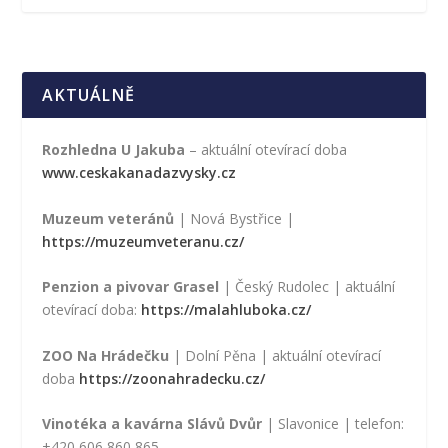
AKTUÁLNĚ
Rozhledna U Jakuba
– aktuální otevírací doba
www.ceskakanadazvysky.cz
Muzeum veteránů
| Nová Bystřice |
https://muzeumveteranu.cz/
Penzion a pivovar Grasel
| Český Rudolec | aktuální
otevírací doba:
https://malahluboka.cz/
ZOO Na Hrádečku
| Dolní Pěna | aktuální otevírací
doba
https://zoonahradecku.cz/
Vinotéka a kavárna Slávů Dvůr
| Slavonice | telefon:
+420 606 860 865