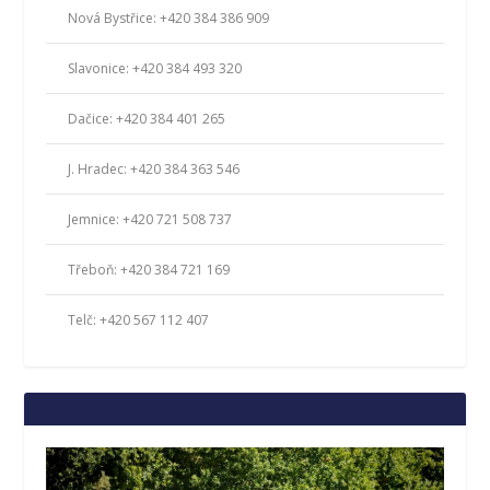
Nová Bystřice: +420 384 386 909
Slavonice: +420 384 493 320
Dačice: +420 384 401 265
J. Hradec: +420 384 363 546
Jemnice: +420 721 508 737
Třeboň: +420 384 721 169
Telč: +420 567 112 407