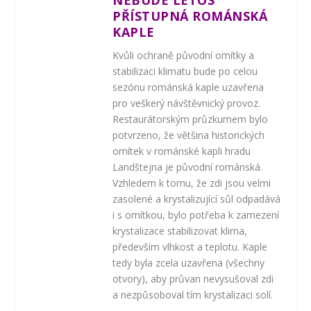
NEBUDE LETOS
PŘÍSTUPNÁ ROMÁNSKÁ
KAPLE
Kvůli ochraně původní omítky a
stabilizaci klimatu bude po celou
sezónu románská kaple uzavřena
pro veškerý návštěvnický provoz.
Restaurátorským průzkumem bylo
potvrzeno, že většina historických
omítek v románské kapli hradu
Landštejna je původní románská.
Vzhledem k tomu, že zdi jsou velmi
zasolené a krystalizující sůl odpadává
i s omítkou, bylo potřeba k zamezení
krystalizace stabilizovat klima,
především vlhkost a teplotu. Kaple
tedy byla zcela uzavřena (všechny
otvory), aby průvan nevysušoval zdi
a nezpůsoboval tím krystalizaci solí.